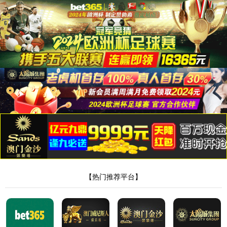
9728太阳集团
做水箱 省心 省钱 找9728太阳集团
专注供水行业产品，不锈钢水箱工程定制
热线：
0771-4891185
15307716658
首页
关于我们
公司简介
公司资质
工厂环境
团队风采
人才招聘
产品中心
工程案例
新闻中心