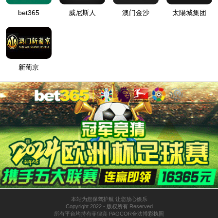
公司动态
行业动态
常见问题
联系我们
×
当前位置：
首页
新闻中心
常见问题
新闻中心
公司动态
行业动态
常见问题
联系我们
9728太阳集团智慧水务有限公司
公司电话：0771-4891185
公司邮箱：zgqqby@foxmail.com
公司地址：南宁市高新区连畴路60号